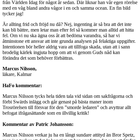
från Världen Idag för något år sedan. Där liknar han vår egen rörelse
med en våg bland andra vågor i en och samma ocean. En fin bild
tycker jag!
Är allting frid och fröjd nu då? Nej, ingenting är så bra att det inte
kan bli bättre, men letar man efter fel så kommer man alltid att hitta
fel. Om vi nu ska ägna oss åt att bedöma varandra, så har vi
åtminstone ett ansvar att inte grunda analysen på felaktiga uppgifter.
Intentionen bör heller aldrig vara att tillfoga skada, utan att i sann
brodelig kärlek ingjuta hopp om att vi genom Guds nåd kan
förändra det som behöver förbättras.
Marcus Nilsson,
läkare, Kalmar
HaFo kommentar:
Marcus Nilsson tycks hela tiden tala vid sidan om sakfrågorna och
förbi Swärds inlägg och går genast på bästa maner inom
Trosrörelsen till försvar för den ”smorde ledaren” och avyttrar allt
befogat ifrågasättande som en illvillig kritik!
Kommentar av Patric Johansson:
Marcus Nilsson verkar ju ha en långt sundare attityd än Bror Spetz,