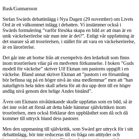
Bask/Gunnarsson
Stefan Swärds debattinlägg i Nya Dagen (29 november) om Livets
Ord är ett välkommet inlägg i debatten. Vi instämmer också i
Swärds formulering ”varför försöka skapa en bild av att man är en
unik väckelserörelse när man inte är det?”. Enligt vår uppfattning är
det snarare så att trosrörelsen, i stället för att vara en väckelserörelse,
är en lärorörelse.
Det går inte att bortse från att exempelvis den ledarkult som finns
inom trosrörelsen vilar på en medveten förkunnelse. I boken ”Guds
modell för väckelse” skriver Ulf Ekman om pastorns uppgift i en
väckelse. Bland annat skriver Ekman att ”pastorn i en församling
bör befinna sig på en högre nivå än sina medlemmar” men att ”han
naturligtvis hela tiden skall arbeta för att dra upp dem till en högre
andlig nivå genom den helige Andes bistånd”.
Även om Ekmans nivåtänkande skulle uppfattas som en bild, så är
det inte svårt att förstå att detta både hämmar självkritiken inom
trosrörelsen, men också förklarar den uppblåsthet som då och då
kommer till uttryck bland dess pastorer.
Men den uppmaning till självkritik, som Swärd ger uttryck för i sitt
debattinlägg, bör inte reduceras till en fråga om attityder och