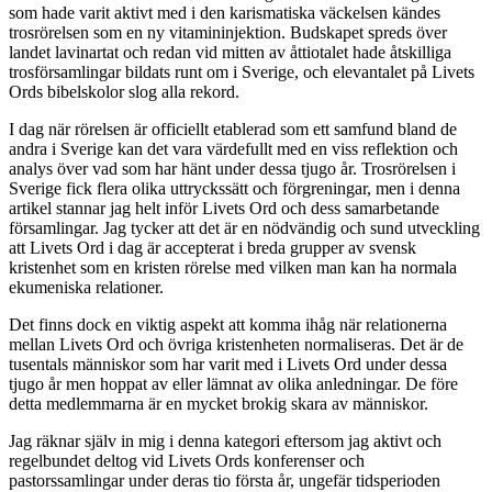
som hade varit aktivt med i den karismatiska väckelsen kändes
trosrörelsen som en ny vitamininjektion. Budskapet spreds över
landet lavinartat och redan vid mitten av åttiotalet hade åtskilliga
trosförsamlingar bildats runt om i Sverige, och elevantalet på Livets
Ords bibelskolor slog alla rekord.
I dag när rörelsen är officiellt etablerad som ett samfund bland de
andra i Sverige kan det vara värdefullt med en viss reflektion och
analys över vad som har hänt under dessa tjugo år. Trosrörelsen i
Sverige fick flera olika uttryckssätt och förgreningar, men i denna
artikel stannar jag helt inför Livets Ord och dess samarbetande
församlingar. Jag tycker att det är en nödvändig och sund utveckling
att Livets Ord i dag är accepterat i breda grupper av svensk
kristenhet som en kristen rörelse med vilken man kan ha normala
ekumeniska relationer.
Det finns dock en viktig aspekt att komma ihåg när relationerna
mellan Livets Ord och övriga kristenheten normaliseras. Det är de
tusentals människor som har varit med i Livets Ord under dessa
tjugo år men hoppat av eller lämnat av olika anledningar. De före
detta medlemmarna är en mycket brokig skara av människor.
Jag räknar själv in mig i denna kategori eftersom jag aktivt och
regelbundet deltog vid Livets Ords konferenser och
pastorssamlingar under deras tio första år, ungefär tidsperioden