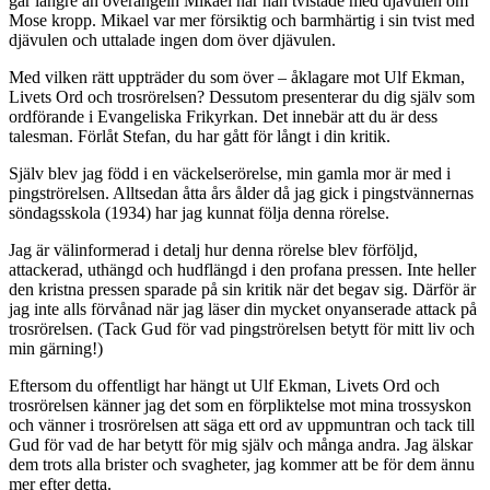
går längre än överängeln Mikael när han tvistade med djävulen om
Mose kropp. Mikael var mer försiktig och barmhärtig i sin tvist med
djävulen och uttalade ingen dom över djävulen.
Med vilken rätt uppträder du som över – åklagare mot Ulf Ekman,
Livets Ord och trosrörelsen? Dessutom presenterar du dig själv som
ordförande i Evangeliska Frikyrkan. Det innebär att du är dess
talesman. Förlåt Stefan, du har gått för långt i din kritik.
Själv blev jag född i en väckelserörelse, min gamla mor är med i
pingströrelsen. Alltsedan åtta års ålder då jag gick i pingstvännernas
söndagsskola (1934) har jag kunnat följa denna rörelse.
Jag är välinformerad i detalj hur denna rörelse blev förföljd,
attackerad, uthängd och hudflängd i den profana pressen. Inte heller
den kristna pressen sparade på sin kritik när det begav sig. Därför är
jag inte alls förvånad när jag läser din mycket onyanserade attack på
trosrörelsen. (Tack Gud för vad pingströrelsen betytt för mitt liv och
min gärning!)
Eftersom du offentligt har hängt ut Ulf Ekman, Livets Ord och
trosrörelsen känner jag det som en förpliktelse mot mina trossyskon
och vänner i trosrörelsen att säga ett ord av uppmuntran och tack till
Gud för vad de har betytt för mig själv och många andra. Jag älskar
dem trots alla brister och svagheter, jag kommer att be för dem ännu
mer efter detta.