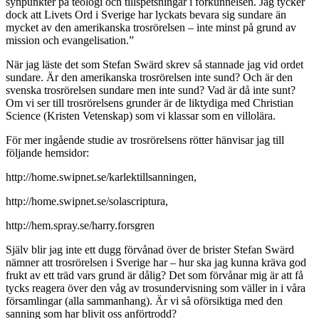
synpunkter på teologi och tillspetsningar i förkunnelsen. Jag tycker
dock att Livets Ord i Sverige har lyckats bevara sig sundare än
mycket av den amerikanska trosrörelsen – inte minst på grund av
mission och evangelisation.”
När jag läste det som Stefan Swärd skrev så stannade jag vid ordet
sundare. Är den amerikanska trosrörelsen inte sund? Och är den
svenska trosrörelsen sundare men inte sund? Vad är då inte sunt?
Om vi ser till trosrörelsens grunder är de liktydiga med Christian
Science (Kristen Vetenskap) som vi klassar som en villolära.
För mer ingående studie av trosrörelsens rötter hänvisar jag till
följande hemsidor:
http://home.swipnet.se/karlektillsanningen,
http://home.swipnet.se/solascriptura,
http://hem.spray.se/harry.forsgren
Själv blir jag inte ett dugg förvånad över de brister Stefan Swärd
nämner att trosrörelsen i Sverige har – hur ska jag kunna kräva god
frukt av ett träd vars grund är dålig? Det som förvånar mig är att få
tycks reagera över den våg av trosundervisning som väller in i våra
församlingar (alla sammanhang). Är vi så oförsiktiga med den
sanning som har blivit oss anförtrodd?