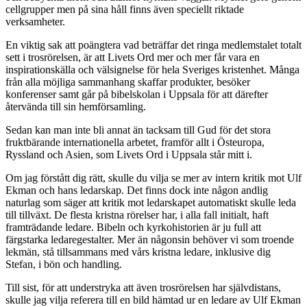
cellgrupper men på sina håll finns även speciellt riktade
verksamheter.
En viktig sak att poängtera vad beträffar det ringa medlemstalet totalt
sett i trosrörelsen, är att Livets Ord mer och mer får vara en
inspirationskälla och välsignelse för hela Sveriges kristenhet. Många
från alla möjliga sammanhang skaffar produkter, besöker
konferenser samt går på bibelskolan i Uppsala för att därefter
återvända till sin hemförsamling.
Sedan kan man inte bli annat än tacksam till Gud för det stora
fruktbärande internationella arbetet, framför allt i Östeuropa,
Ryssland och Asien, som Livets Ord i Uppsala står mitt i.
Om jag förstått dig rätt, skulle du vilja se mer av intern kritik mot Ulf
Ekman och hans ledarskap. Det finns dock inte någon andlig
naturlag som säger att kritik mot ledarskapet automatiskt skulle leda
till tillväxt. De flesta kristna rörelser har, i alla fall initialt, haft
framträdande ledare. Bibeln och kyrkohistorien är ju full att
färgstarka ledaregestalter. Mer än någonsin behöver vi som troende
lekmän, stå tillsammans med vårs kristna ledare, inklusive dig
Stefan, i bön och handling.
Till sist, för att understryka att även trosrörelsen har självdistans,
skulle jag vilja referera till en bild hämtad ur en ledare av Ulf Ekman