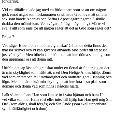
förklaring.
Vid ett tillfälle talade jag med en förkunnare som sa att om någon
gick emot något som förkunnaren sa så hade Gud lovat att samma
sak som hände Ananias och Safira i Apostlagärningarna 5 skulle
drabba den människan. Vem vågar då fråga någonting? Måste vi
svälja allt som sägs för att någon säger att det är Gud som säger det?
Fråga 2:
Vad säger Bibeln om att döma / granska? Gällande detta finns det
massor skrivet och vi kan givetvis använda bibelordet till att passa
just vårt syfte. Men bibeln talar både om att inte döma samtidigt som
den uppmanar oss att döma rätt.
Utifrån det jag läst och granskat under ett flertal år finner jag att det
är min skyldighet som frälst att, med Den Helige Andes hjälp, döma
vad som är rätt och fel / rättfärdighet och orättfärdighet / sanning och
lögn. Men det är också min skyldighet att inte inta Jesu plats som
domare och döma vad som finns i någons hjärta.
I allt så är det bara Han som kan se in i våra hjärtan och bara Han
vet vilka som hör Hans röst eller inte. Till hjälp har Han gett mig Sitt
Ord (som aldrig skall förgås) och Sin Ande (som skall uppenbara
synd, rättfärdighet och dom).