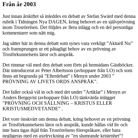
Från år 2003
Just innan årskiftet så inleddes en debatt av Stefan Swärd med denna
rubrik i Tidningen Nya DAGEN, kring behovet av en självprövning
inom Trosrörelsen. Det följdes av flera inlägg och en del personliga
kommentarer som nått mig.
Jag sätter här in denna debatt som synes vara verkligt ”Aktuell Nu”
och framsprungen ur ett påtagligt behov av en prövning av
Trosförkunnelsens läror och anspråk.
Det rimmar väl med den debatt som förts på hemsidans Gästböcker.
Där introducerat av Peter Albertsson (avhoppare från LO) och som
finns att begrunda på ”Efterdebatt” i Menyn under 2003 ”
PRÖVNING AV LIVETS ORDS ANSPRÅK”.
Det faller också väl in och med det under ”Artiklar” i Menyn av
Anders Bergqvist (avhoppare från LO) tänkvärda inlägget
”PRÖVNING OCH SÅLLNING – KRISTUS ELLER
KRISTUSMEDVETANDE” .
Det vore önskvärt om denna debatt, kring behovet av en prövning
av Trosförkunnelsens läror och anspråk, kunde hållas vid liv och
inte bara tigas ihjäl från Trosrörelsens förespråkare, eller bara
negligeras med en axelryckning av ”en slumrande kristenhet”!