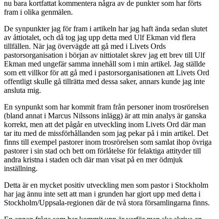
nu bara kortfattat kommentera några av de punkter som har förts
fram i olika genmälen.
De synpunkter jag för fram i artikeln har jag haft ända sedan slutet
av åttiotalet, och då tog jag upp detta med Ulf Ekman vid flera
tillfällen. När jag övervägde att gå med i Livets Ords
pastorsorganisation i början av nittiotalet skrev jag ett brev till Ulf
Ekman med ungefär samma innehåll som i min artikel. Jag ställde
som ett villkor för att gå med i pastorsorganisationen att Livets Ord
offentligt skulle gå tillrätta med dessa saker, annars kunde jag inte
ansluta mig.
En synpunkt som har kommit fram från personer inom trosrörelsen
(bland annat i Marcus Nilssons inlägg) är att min analys är ganska
korrekt, men att det pågår en utveckling inom Livets Ord där man
tar itu med de missförhållanden som jag pekar på i min artikel. Det
finns till exempel pastorer inom trosrörelsen som samlat ihop övriga
pastorer i sin stad och bett om förlåtelse för felaktiga attityder till
andra kristna i staden och där man visat på en mer ödmjuk
inställning.
Detta är en mycket positiv utveckling men som pastor i Stockholm
har jag ännu inte sett att man i grunden har gjort upp med detta i
Stockholm/Uppsala-regionen där de två stora församlingarna finns.