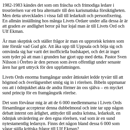
1982-1983 kändes det som om fräscha och frimodiga ledare i
trosrörelsen var ett bra alternativ till den karismatiska försiktigheten.
Men detta utvecklades i vissa fall till ledarkult och personfixering.
En allmän inställning hos många Livets Ordare under alla dessa år är
att graden av andlighet beror på hur lojal man är till Livets Ord och
Ulf Ekman.
Är man skeptisk och ställer frågor är man en upprorisk kristen som
inte förstår vad Gud gör. Att åka upp till Uppsala och böja sig och
omvända sig har varit det inofficiella budskapet, och det är inget
som tyder på att man i grunden har gjort upp med detta. Pastor Sven
Nilsson i Örebro är den person som även offentligt under senaste
åren har gett uttryck för den uppfattningen.
Livets Ords enorma framgångar under åttiotalet ledde tyvärr till att
högmod och överlägsenhet smög sig in i rörelsen. Bibeln uppmanar
oss att i ödmjukhet akta de andra förmer än oss själva – en mycket
sund princip för en framgångsrik rörelse.
Det som förvånar mig är att de 6 000 medlemmarna i Livets Ords
församlingar accepterar denna dubbelmoral och inte tar upp någon
debatt internt om ärlighet, attityder till andra kristna, ledarkult, en
ödmjuk utvärdering av den egna rörelsen, vad som är en sund
nytestamentlig ledarsyn. Finns det någon bland dessa 6 000 som
vågar ställa kritiska frågor till Ulf Ekman?