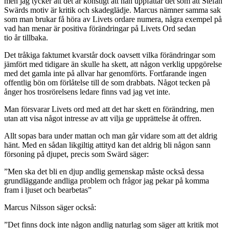
men jag tycker att det är konstigt att han uppfattar det som att Stefan
Swärds motiv är kritik och skadeglädje. Marcus nämner samma sak
som man brukar få höra av Livets ordare numera, några exempel på
vad han menar är positiva förändringar på Livets Ord sedan
tio år tillbaka.
Det tråkiga faktumet kvarstår dock oavsett vilka förändringar som
jämfört med tidigare än skulle ha skett, att någon verklig uppgörelse
med det gamla inte på allvar har genomförts. Fortfarande ingen
offentlig bön om förlåtelse till de som drabbats. Något tecken på
ånger hos trosrörelsens ledare finns vad jag vet inte.
Man försvarar Livets ord med att det har skett en förändring, men
utan att visa något intresse av att vilja ge upprättelse åt offren.
Allt sopas bara under mattan och man går vidare som att det aldrig
hänt. Med en sådan likgiltig attityd kan det aldrig bli någon sann
försoning på djupet, precis som Swärd säger:
”Men ska det bli en djup andlig gemenskap måste också dessa
grundläggande andliga problem och frågor jag pekar på komma
fram i ljuset och bearbetas”
Marcus Nilsson säger också:
”Det finns dock inte någon andlig naturlag som säger att kritik mot