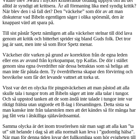
Vidare blev Swärd i mycket kritiserande ordalag upplyst om att det
alltid är syndigt att kritisera. Är all förmaning lika med syndig kritik?
När blev den i så fall det? Den ”väckelse” som dör av att man
diskuterar vad Bibeln egentligen säger i olika spörsmål, den är
knappast värd att spara på.
Till sist påstår Spetz nämligen att alla väckelser stelnar till död lava
genom att kritik och bitterhet sprider sig bland Guds folk. Det tror
jag är sant, men inte så som Bror Spetz menar.
Väckelser dör varken på grund av korrektion från de egna leden
eller ens av avund från kyrkopampar, typ Kaifas. De dör i stället
genom sina egna överdrifter när dessa betraktas som så heliga att
man inte får påtala dem. Ty överdrifterna skapar den förvirring och
besvikelse som får det levande vattnet att torka ut.
Visst var det en olycka för pingstväckelsen att man påstod att alla
skulle tala i tungor trots att Bibeln säger att inte alla talar i tungor.
Och så uppstod tanken att de som ändå inte talade i tungor inte var
riktigt frälsta utan utgjorde ett B-lag i församlingen. Detta sista sa
man kanske inte från talarstolen men att det kändes så för många har
jag fått veta i åtskilliga själavårdssamtal.
Samma olycka är det inom trosrörelsen när man sagt att alla kan ”ta
ut” sitt helande i dag så att alla normalt kan leva i ”gudomlig hälsa”.
När man för denna tiden lovar det fullkomliga som hör evigheten till