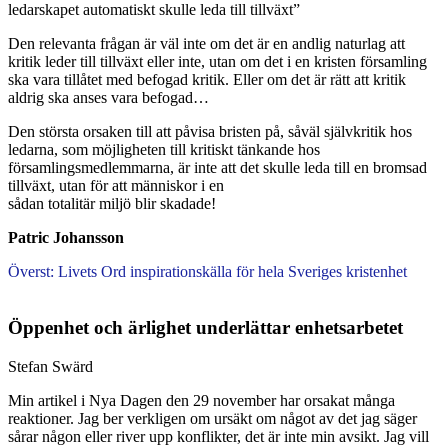
ledarskapet automatiskt skulle leda till tillväxt”
Den relevanta frågan är väl inte om det är en andlig naturlag att
kritik leder till tillväxt eller inte, utan om det i en kristen församling
ska vara tillåtet med befogad kritik. Eller om det är rätt att kritik
aldrig ska anses vara befogad…
Den största orsaken till att påvisa bristen på, såväl självkritik hos
ledarna, som möjligheten till kritiskt tänkande hos
församlingsmedlemmarna, är inte att det skulle leda till en bromsad
tillväxt, utan för att människor i en
sådan totalitär miljö blir skadade!
Patric Johansson
Överst: Livets Ord inspirationskälla för hela Sveriges kristenhet
Öppenhet och ärlighet underlättar enhetsarbetet
Stefan Swärd
Min artikel i Nya Dagen den 29 november har orsakat många
reaktioner. Jag ber verkligen om ursäkt om något av det jag säger
sårar någon eller river upp konflikter, det är inte min avsikt. Jag vill