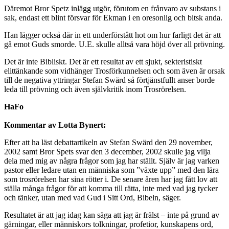
Däremot Bror Spetz inlägg utgör, förutom en frånvaro av substans i
sak, endast ett blint försvar för Ekman i en oresonlig och bitsk anda.
Han lägger också där in ett underförstått hot om hur farligt det är att
gå emot Guds smorde. U.E. skulle alltså vara höjd över all prövning.
Det är inte Bibliskt. Det är ett resultat av ett sjukt, sekteristiskt
elittänkande som vidhänger Trosförkunnelsen och som även är orsak
till de negativa yttringar Stefan Swärd så förtjänstfullt anser borde
leda till prövning och även självkritik inom Trosrörelsen.
HaFo
Kommentar av Lotta Bynert:
Efter att ha läst debattartikeln av Stefan Swärd den 29 november,
2002 samt Bror Spets svar den 3 december, 2002 skulle jag vilja
dela med mig av några frågor som jag har ställt. Själv är jag varken
pastor eller ledare utan en människa som ”växte upp” med den lära
som trosrörelsen har sina rötter i. De senare åren har jag fått lov att
ställa många frågor för att komma till rätta, inte med vad jag tycker
och tänker, utan med vad Gud i Sitt Ord, Bibeln, säger.
Resultatet är att jag idag kan säga att jag är frälst – inte på grund av
gärningar, eller människors tolkningar, profetior, kunskapens ord,