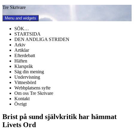
Skip
Tre Skrivare
to
content
Menu and widgets
SÖK…
STARTSIDA
DEN ANDLIGA STRIDEN
Arkiv
Artiklar
Efterdebatt
Häften
Klarspråk
Säg din mening
Undervisning
Vittnesbörd
Webbplatsens syfte
Om oss Tre Skrivare
Kontakt
Övrigt
Brist på sund självkritik har hämmat
Livets Ord