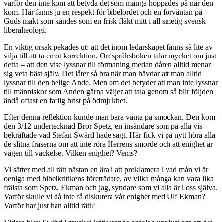
varför den inte kom att betyda det som många hoppades på när den
kom. Här fanns ju en respekt för bibelordet och en förväntan på
Guds makt som kändes som en frisk fläkt mitt i all smetig svensk
liberalteologi.
En viktig orsak pekades ut: att det inom ledarskapet fanns så lite av
vilja till att ta emot korrektion. Ordspråksboken talar mycket om just
detta – att den vise lyssnar till förmaning medan dåren alltid menar
sig veta bäst själv. Det låter så bra när man hävdar att man alltid
lyssnar till den helige Ande. Men om det betyder att man inte lyssnar
till människor som Anden gärna väljer att tala genom så blir följden
ändå oftast en farlig brist på ödmjukhet.
Efter denna reflektion kunde man bara vänta på smockan. Den kom
den 3/12 undertecknad Bror Spetz, en insändare som på alla vis
bekräftade vad Stefan Swärd hade sagt. Här fick vi på nytt höra alla
de slitna fraserna om att inte röra Herrens smorde och att enighet är
vägen till väckelse. Vilken enighet? Vems?
Vi sätter med all rätt nästan en ära i att proklamera i vad mån vi är
oeniga med bibelkritikens företrädare, av vilka många kan vara lika
frälsta som Spetz, Ekman och jag, syndare som vi alla är i oss själva.
Varför skulle vi då inte få diskutera vår enighet med Ulf Ekman?
Varför har just han alltid rätt?