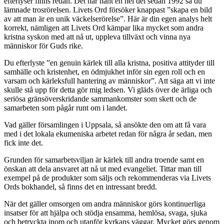
efterlyser finns redan. Det har hänt en hel del sedan 1992 så du
lämnade trosrörelsen. Livets Ord försöker knappast ”skapa en bild
av att man är en unik väckelserörelse”. Här är din egen analys helt
korrekt, nämligen att Livets Ord kämpar lika mycket som andra
kristna syskon med att nå ut, uppleva tillväxt och vinna nya
människor för Guds rike.
Du efterlyste ”en genuin kärlek till alla kristna, positiva attityder till
samhälle och kristenhet, en ödmjukhet inför sin egen roll och en
varsam och kärleksfull hantering av människor”. Att säga att vi inte
skulle stå upp för detta gör mig ledsen. Vi gläds över de ärliga och
seriösa gränsöverskridande sammankomster som skett och de
samarbeten som pågår runt om i landet.
Vad gäller församlingen i Uppsala, så ansökte den om att få vara
med i det lokala ekumeniska arbetet redan för några år sedan, men
fick inte det.
Grunden för samarbetsviljan är kärlek till andra troende samt en
önskan att dela ansvaret att nå ut med evangeliet. Tittar man till
exempel på de produkter som säljs och rekommenderas via Livets
Ords bokhandel, så finns det en intressant bredd.
När det gäller omsorgen om andra människor görs kontinuerliga
insatser för att hjälpa och stödja ensamma, hemlösa, svaga, sjuka
och betryckta inom och utanför kyrkans väggar. Mycket görs genom