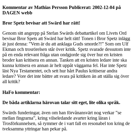
Kommentar av Mathias Persson Publicerat: 2002-12-04 på
DAGEN webb
Bror Spetz bevisar att Swärd har rätt!
Genom sitt angrepp på Stefan Swärds debattartikel om Livets Ord
bevisar Bror Spets att Swärd har helt rätt! Tonen i Bror Spetz inlägg
är just denna: ”Vem är du att anklaga Guds smorde?!” Som om Ulf
Ekman och trosrörelsen står över kritik. Spetz svarade dessutom inte
på en enda relevant fråga utan ondgjorde sig över hur en kristen
broder kan kritisera en annan. Tanken att en kristen ledare inte ska
kunna kritisera en annan är helt uppåt väggarna fel. Har inte Spetz
läst Nya Testamentet, och sett hur hårt Paulus kritiserar andra
ledare? Vore det inte bättre att svara på kritiken än att ställa sig över
all kritik?
HaFo kommentar:
De båda artiklarna härovan talar sitt eget, lite olika språk.
Swärds funderingar, även om han förvånansvärt nog verkar ”se
mellan fingrarna”, kring vilseledande avarter kring läran i
Trosförkunnelsen, så rymmer de i vart fall en resonabel ton kring de
tveksamma yttringar han pekar på.