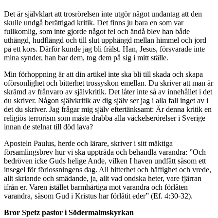
Det är självklart att trosrörelsen inte utgör något undantag att den
skulle undgå berättigad kritik. Det finns ju bara en som var
fullkomlig, som inte gjorde något fel och ändå blev han både
uthängd, hudflängd och till slut upphängd mellan himmel och jord
på ett kors. Därför kunde jag bli frälst. Han, Jesus, försvarade inte
mina synder, han bar dem, tog dem på sig i mitt ställe.
Min förhoppning är att din artikel inte ska bli till skada och skapa
oförsonlighet och bitterhet trossyskon emellan. Du skriver att man är
skrämd av frånvaro av självkritik. Det låter inte så av innehållet i det
du skriver. Någon självkritik av dig själv ser jag i alla fall inget av i
det du skriver. Jag frågar mig själv eftertänksamt: Är denna kritik en
religiös terrorism som måste drabba alla väckelserörelser i Sverige
innan de stelnat till död lava?
Aposteln Paulus, herde och lärare, skriver i sitt mäktiga
församlingsbrev hur vi ska uppträda och behandla varandra: ”Och
bedröven icke Guds helige Ande, vilken I haven undfått såsom ett
insegel för förlossningens dag. All bitterhet och häftighet och vrede,
allt skriande och smädande, ja, allt vad ondska heter, vare fjärran
ifrån er. Varen istället barmhärtiga mot varandra och förlåten
varandra, såsom Gud i Kristus har förlåtit eder” (Ef. 4:30-32).
Bror Spetz pastor i Södermalmskyrkan