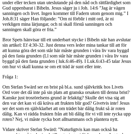
under eller tecken utan uteslutande på den nåd och rättfärdighet som
Gud uppenbarat i Bibeln. Jesus säger ju i Joh. 14:6 ”Jag är vägen
sanningen och livet. Ingen kommer till Fadern utom genom mig.” I
Joh.8:31 säger Han följande: ”Om ni förblir i mitt ord, är ni
verkligen mina lärjungar, och ni skall förstå sanningen och
sanningen skall göra er fria.”
Bror Spets hänvisar till ett underbart stycke i Bibeln när han avslutar
sin artikel: Ef 4:30-32. Just denna vers leder mina tankar till att för
att kunna göra det som står här måste grunden i våra liv vara byggd
på den fasta grunden (Ll som står här måste grunden i våra liv vara
byggd på den fasta grunden ( luk.6:46-49). I Luk.6:43-45 talar Jesus
om hur vi skall kunna se om ett träd är sunt eller inte.
Fråga 1:
Om Stefan Swärd ser en brist på bl.a. sund självkritik hos Livets
Ord vore det då inte på sin plats att granska orsaken till denna brist?
Kanske just trosrörelsens grund är felaktig? Skulle det visa sig att
den var det kan vi då kräva att frukten blir god? Givetvis inte! Jesus
ser det som en självklarhet att om trädet bär dålig frukt så är roten
dålig. Kan vi rädda frukten från att bli dålig för vi vill inte rycka upp
roten? Nej, vi måste rycka bort alltsammans och plantera nytt.
Vidare skriver Stefan Swärd: ”Naturligtvis kan man också ha