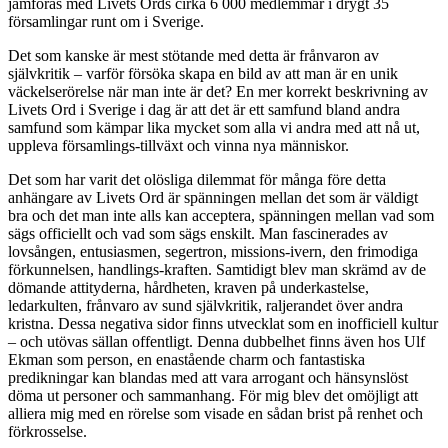
jämföras med Livets Ords cirka 6 000 medlemmar i drygt 35
församlingar runt om i Sverige.
Det som kanske är mest stötande med detta är frånvaron av
självkritik – varför försöka skapa en bild av att man är en unik
väckelserörelse när man inte är det? En mer korrekt beskrivning av
Livets Ord i Sverige i dag är att det är ett samfund bland andra
samfund som kämpar lika mycket som alla vi andra med att nå ut,
uppleva församlings-tillväxt och vinna nya människor.
Det som har varit det olösliga dilemmat för många före detta
anhängare av Livets Ord är spänningen mellan det som är väldigt
bra och det man inte alls kan acceptera, spänningen mellan vad som
sägs officiellt och vad som sägs enskilt. Man fascinerades av
lovsången, entusiasmen, segertron, missions-ivern, den frimodiga
förkunnelsen, handlings-kraften. Samtidigt blev man skrämd av de
dömande attityderna, hårdheten, kraven på underkastelse,
ledarkulten, frånvaro av sund självkritik, raljerandet över andra
kristna. Dessa negativa sidor finns utvecklat som en inofficiell kultur
– och utövas sällan offentligt. Denna dubbelhet finns även hos Ulf
Ekman som person, en enastående charm och fantastiska
predikningar kan blandas med att vara arrogant och hänsynslöst
döma ut personer och sammanhang. För mig blev det omöjligt att
alliera mig med en rörelse som visade en sådan brist på renhet och
förkrosselse.