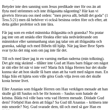
Betyder inte den sanning som Jesus predikade mer för oss än att
flyta med strömmen och inte ifrågasätta någonting? Här kan vi
givetvis försvara oss med orden: ”men prova allt, behåll det goda” (1
Tess.5:21) men då behöver vi också besinna orden före och efter, att
detta gäller profetior och inte lära.
Får jag som en enkel människa ifrågasätta och granska? Nu pratar
jag inte om att smäda eller förakta eller tala nedvärderande om
människor eller sammanhang utan jag talar om att ifrågasätta och
granska, sakligt och med Bibeln till hjälp. När jag läser Bror Spets
svar tycks det mig som om jag inte får det.
Till och med läser jag in en varning mellan raderna (min tolkning).
Det gör mig skrämd – tillåter inte Gud att Hans barn frågar om något
är rätt eller fel när vi inte vet? Maria fick fråga Herren hur det skulle
kunna ske att hon skulle få barn utan att ha varit med någon man. En
fråga från ett hjärta som ville göra Guds vilja även om det skulle
kosta henne livet.
Eller Ananias som frågade Herren om Han verkligen menade att han
skulle gå till Saulus och be för honom – Saulus som hatade de
kristna. Båda två ville bara veta vad Herren menade. Dödade Gud
dem? Förbjöd Han dem att fråga? Sa Gud till Ananias – kritisera inte
min smorde? Nej. Gud svarade dem, till och med så gav Han en