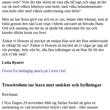
satans verk? Vore det inte skönt att vara alla till lags och säga att det
var ok med vilken bibelsyn som helst, med vilka helandemetoder
som helst eller med vilken undervisning som helst?
Men nu har Jesus givit var och en av oss, ledare eller lekman, som är
frälst genom den nåd Gud visar i bibeln ansvaret att förvalta Hans
Ord och sanning om det än så skulle bli obekvämt för oss och
kanske tillslut kosta oss livet.
Älskar vi Honom så mycket att endast Han och det Han undervisade
är viktigt för oss? Älskar vi Honom så mycket att vi vågar ge upp all
vår prestige, hela vårt liv, alla fina tolkningar så att Han får bli stor
och vi blir små?
Lotta Bynert
Överst En beklaglig attack på Livets Ord
Trosrörelsen tar bara mot smicker och hyllningar
Reichman
I Nya Dagen 29 november tillät sig Stefan Swärd att göra en
summering av vad trosrörelsen betytt i vårt land – eller snarare