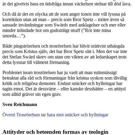
är det givetvis bara en tidsfråga innan väckelsen stelnar till död lava.
Och då är det en olycka att de som anger tonen inte vill lyssna på
korrektion utan att man – precis som Bror Spetz – möter även så
sansade invändningar som Swärds med anklagelser och mer eller
mindre inlindade hot om gudomligt straff (”Rör inte mina
smorda…”).
Både pingströrelsen och trosrörelsen har blivit orättvist uthängda
precis som Kristus själv, det har Bror Spetz rätt i. Men det var inte
det Stefan Swärd skrev om utan om vikten av att ledarskapet trots
detta lyssnar till välment förmaning.
Problemet inom trosrörelsen har ju varit att man rutinmässigt
betraktat alla råd och förmaningar från kristna syskon som illvillig
kritik och religiösa demoner. Endast smicker och hyllningar har
tagits emot. Det är dessvärre – eller kanske dessbättre – en attityd
som alltid gräver sin egen grav.
Sven Reichmann
Överst Trosrörelsen tar bara mot smicker och hyllningar
Attityder och beteenden formas av teologin