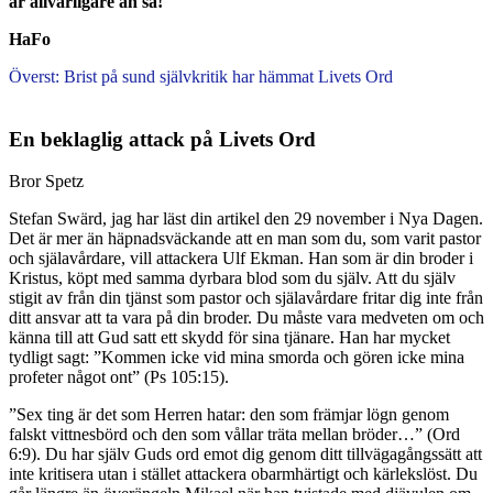
är allvarligare än så!
HaFo
Överst: Brist på sund självkritik har hämmat Livets Ord
En beklaglig attack på Livets Ord
Bror Spetz
Stefan Swärd, jag har läst din artikel den 29 november i Nya Dagen.
Det är mer än häpnadsväckande att en man som du, som varit pastor
och själavårdare, vill attackera Ulf Ekman. Han som är din broder i
Kristus, köpt med samma dyrbara blod som du själv. Att du själv
stigit av från din tjänst som pastor och själavårdare fritar dig inte från
ditt ansvar att ta vara på din broder. Du måste vara medveten om och
känna till att Gud satt ett skydd för sina tjänare. Han har mycket
tydligt sagt: ”Kommen icke vid mina smorda och gören icke mina
profeter något ont” (Ps 105:15).
”Sex ting är det som Herren hatar: den som främjar lögn genom
falskt vittnesbörd och den som vållar träta mellan bröder…” (Ord
6:9). Du har själv Guds ord emot dig genom ditt tillvägagångssätt att
inte kritisera utan i stället attackera obarmhärtigt och kärlekslöst. Du