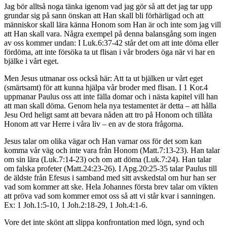
Jag bör alltså noga tänka igenom vad jag gör så att det jag tar upp
grundar sig på sann önskan att Han skall bli förhärligad och att
människor skall lära känna Honom som Han är och inte som jag vill
att Han skall vara. Några exempel på denna balansgång som ingen
av oss kommer undan: I Luk.6:37-42 står det om att inte döma eller
fördöma, att inte försöka ta ut flisan i vår broders öga när vi har en
bjälke i vårt eget.
Men Jesus utmanar oss också här: Att ta ut bjälken ur vårt eget
(smärtsamt) för att kunna hjälpa vår broder med flisan. I 1 Kor.4
uppmanar Paulus oss att inte fälla domar och i nästa kapitel vill han
att man skall döma. Genom hela nya testamentet är detta – att hålla
Jesu Ord heligt samt att bevara nåden att tro på Honom och tillåta
Honom att var Herre i våra liv – en av de stora frågorna.
Jesus talar om olika vägar och Han varnar oss för det som kan
komma vår väg och inte vara från Honom (Matt.7:13-23). Han talar
om sin lära (Luk.7:14-23) och om att döma (Luk.7:24). Han talar
om falska profeter (Matt.24:23-26). I Apg.20:25-35 talar Paulus till
de äldste från Efesus i samband med sitt avskedstal om hur han ser
vad som kommer att ske. Hela Johannes första brev talar om vikten
att pröva vad som kommer emot oss så att vi står kvar i sanningen.
Ex: 1 Joh.1:5-10, 1 Joh.2:18-29, 1 Joh.4:1-6.
Vore det inte skönt att slippa konfrontation med lögn, synd och