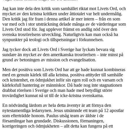
Jag kan inte dela den kritik som samhället riktat mot Livets Ord, och
mycket av den kristna kritiken under åttiotalet var helt undermålig.
Den kritik jag för fram i denna artikel är mer intern – från en som
var med och i stor utsträckning delade många av de värderingar som
Livets Ord stod för. Jag upplever främst en andlig nöd över den
svenska trosrörelsens utveckling. Naturligtvis kan man också ha
synpunkter på teologi och tillspetsningar i förkunnelsen.
Jag tycker dock att Livets Ord i Sverige har lyckats bevara sig
sundare än mycket av den amerikanska trosrörelsen – inte minst på
grund av betoningen av mission och evangelisation.
Men det positiva som Livets Ord har att ge hade kunnat kombineras
med en genuin kärlek till alla kristna, positiva attityder till samhälle
och kristenhet, en ödmjukhet inför sin egen roll och en varsam och
kärleksfull hantering av människor. Då hade nog inte stagnationen
drabbat rörelsen i Sverige och man hade med betydligt större
trovärdighet kunnat nå ut till de icke-kristna svenskarna.
En nödvändig lärdom av hela detta äventyr är att förnya den
nytestamentliga ledarsynen. Jesus utnämnde ett team på 12 apostlar
som efterträdde honom. Paulus utsåg team av äldste i de
församlingar han grundade. Diskussionen, förmaningen,
korrigeringen och ödmjukheten – allt detta kan fungera på ett