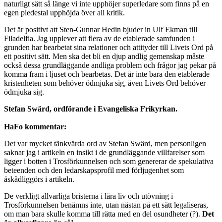
naturligt sätt så länge vi inte upphöjer superledare som finns på en
egen piedestal upphöjda över all kritik.
Det är positivt att Sten-Gunnar Hedin bjuder in Ulf Ekman till
Filadelfia. Jag upplever att flera av de etablerade samfunden i
grunden har bearbetat sina relationer och attityder till Livets Ord på
ett positivt sätt. Men ska det bli en djup andlig gemenskap måste
också dessa grundläggande andliga problem och frågor jag pekar på
komma fram i ljuset och bearbetas. Det är inte bara den etablerade
kristenheten som behöver ödmjuka sig, även Livets Ord behöver
ödmjuka sig.
Stefan Swärd, ordförande i Evangeliska Frikyrkan.
HaFo kommentar:
Det var mycket tänkvärda ord av Stefan Swärd, men personligen
saknar jag i artikeln en insikt i de grundläggande villfarelser som
ligger i botten i Trosförkunnelsen och som genererar de spekulativa
beteenden och den ledarskapsprofil med förljugenhet som
åskådliggörs i artikeln.
De verkligt allvarliga bristerna i lära liv och utövning i
Trosförkunnelsen benämns inte, utan nästan på ett sätt legaliseras,
om man bara skulle komma till rätta med en del osundheter (?).
Det