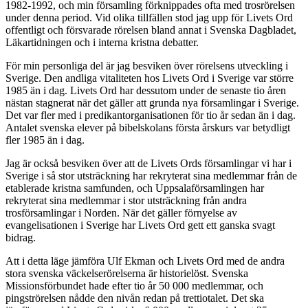
1982-1992, och min församling förknippades ofta med trosrörelsen
under denna period. Vid olika tillfällen stod jag upp för Livets Ord
offentligt och försvarade rörelsen bland annat i Svenska Dagbladet,
Läkartidningen och i interna kristna debatter.
För min personliga del är jag besviken över rörelsens utveckling i
Sverige. Den andliga vitaliteten hos Livets Ord i Sverige var större
1985 än i dag. Livets Ord har dessutom under de senaste tio åren
nästan stagnerat när det gäller att grunda nya församlingar i Sverige.
Det var fler med i predikantorganisationen för tio år sedan än i dag.
Antalet svenska elever på bibelskolans första årskurs var betydligt
fler 1985 än i dag.
Jag är också besviken över att de Livets Ords församlingar vi har i
Sverige i så stor utsträckning har rekryterat sina medlemmar från de
etablerade kristna samfunden, och Uppsalaförsamlingen har
rekryterat sina medlemmar i stor utsträckning från andra
trosförsamlingar i Norden. När det gäller förnyelse av
evangelisationen i Sverige har Livets Ord gett ett ganska svagt
bidrag.
Att i detta läge jämföra Ulf Ekman och Livets Ord med de andra
stora svenska väckelserörelserna är historielöst. Svenska
Missionsförbundet hade efter tio år 50 000 medlemmar, och
pingströrelsen nådde den nivån redan på trettiotalet. Det ska