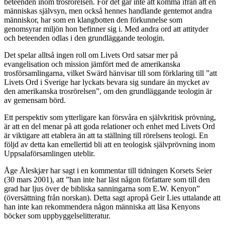
beteenden inom trosrörelsen. För det går inte att komma ifrån att en
människas självsyn, men också hennes handlande gentemot andra
människor, har som en klangbotten den förkunnelse som
genomsyrar miljön hon befinner sig i. Med andra ord att attityder
och beteenden odlas i den grundläggande teologin.
Det spelar alltså ingen roll om Livets Ord satsar mer på
evangelisation och mission jämfört med de amerikanska
trosförsamlingarna, vilket Swärd hänvisar till som förklaring till ”att
Livets Ord i Sverige har lyckats bevara sig sundare än mycket av
den amerikanska trosrörelsen”, om den grundläggande teologin är
av gemensam börd.
Ett perspektiv som ytterligare kan försvåra en självkritisk prövning,
är att en del menar på att goda relationer och enhet med Livets Ord
är viktigare att etablera än att ta ställning till rörelsens teologi. En
följd av detta kan emellertid bli att en teologisk självprövning inom
Uppsalaförsamlingen uteblir.
Åge Åleskjær har sagt i en kommentar till tidningen Korsets Seier
(30 mars 2001), att ”han inte har läst någon författare som till den
grad har ljus över de bibliska sanningarna som E.W. Kenyon”
(översättning från norskan). Detta sagt apropå Geir Lies uttalande att
han inte kan rekommendera någon människa att läsa Kenyons
böcker som uppbyggelselitteratur.