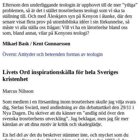
Eftersom den underliggande teologin är upphovet till de mer ”ytliga”
problemen, så är det i stället trosrörelsens teologi som vi ska ta
ställning till. Och med Åleskjærs syn på Kenyon i åtanke, där den
senare visat flera prov på utombibliska idéer i sin förkunnelse, så
måste vi alla ställa oss frågan: Vill vi ha en lärorörelse bland oss
som, bland annat, vilar på Kenyons teologi?
Mikael Bask / Kent Gunnarsson
Överst: Attityder och beteenden formas av teologin
Livets Ord inspirationskälla för hela Sveriges
kristenhet
Marcus Nilsson
Som medlem i en församling inom trosrörelsen skulle jag vilja svara
dig, Stefan Swärd, med andledning av din debattartikel den 29/11 i
Nya Dagen. Du skriver att du känner en ”andlig nöd över den
svenska trosrörelsens utveckling”. Jag beklagar, men jag får mer
känslan av att dina motiv är kritik och skadeglädje.
En hel del av det du beskriver stämmer inte, och mycket som du